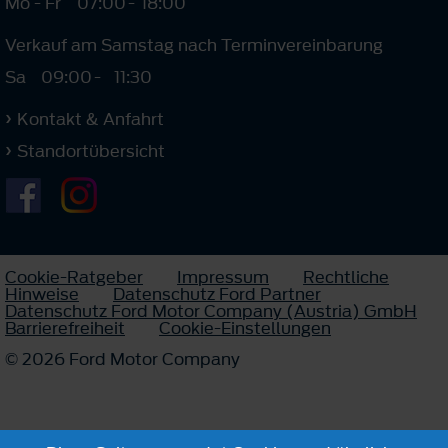
Mo - Fr
07:00
-
18:00
Verkauf am Samstag nach Terminvereinbarung
Sa
09:00
-
11:30
Kontakt & Anfahrt
Standortübersicht
Cookie-Ratgeber
Impressum
Rechtliche
Hinweise
Datenschutz Ford Partner
Datenschutz Ford Motor Company (Austria) GmbH
Barrierefreiheit
Cookie-Einstellungen
© 2026 Ford Motor Company