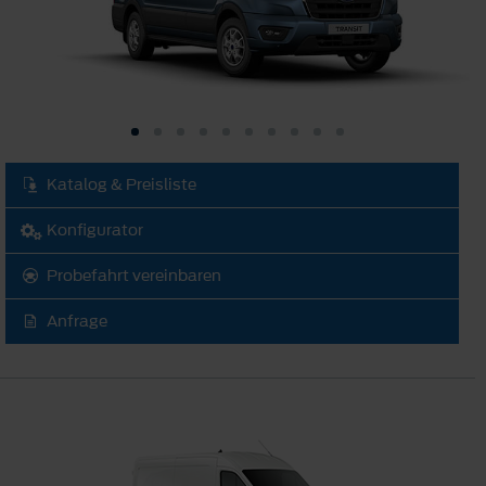
Katalog & Preisliste
Konfigurator
Probefahrt vereinbaren
Anfrage